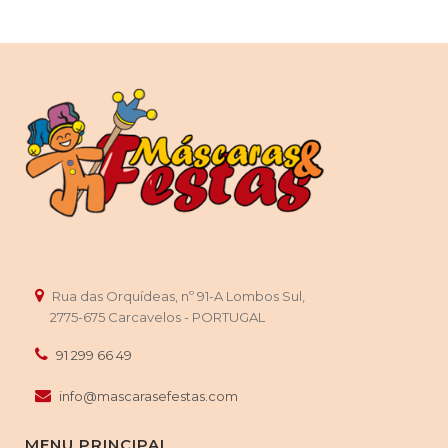
Rua das Orquídeas, nº 91-A Lombos Sul,
2775-675 Carcavelos - PORTUGAL
91 299 66 49
info@mascarasefestas.com
MENU PRINCIPAL