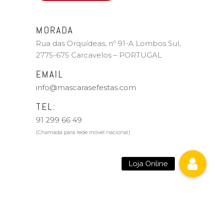
MORADA
Rua das Orquídeas, nº 91-A Lombos Sul,
2775-675 Carcavelos – PORTUGAL
EMAIL
info@mascarasefestas.com
TEL:
91 299 66 49
(Chamada para rede móvel nacional)
Loja Online