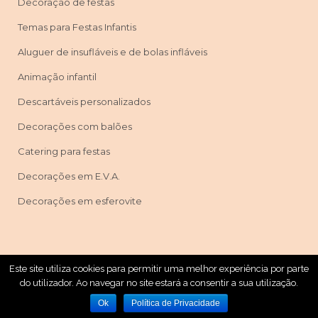
Decoração de festas
Temas para Festas Infantis
Aluguer de insufláveis e de bolas infláveis
Animação infantil
Descartáveis personalizados
Decorações com balões
Catering para festas
Decorações em E.V.A.
Decorações em esferovite
Este site utiliza cookies para permitir uma melhor experiência por parte
Máscaras & Festas © Copyright 2019 | Powered By
do utilizador. Ao navegar no site estará a consentir a sua utilização.
WebSystems
Ok
Política de Privacidade
Em Caso De Litígio O Consumidor Pode Recorrer A Uma