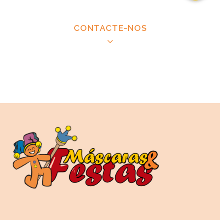
CONTACTE-NOS
CONTACTAR MÁSCARAS E FESTAS
Festas de aniversário da Patrulha Pata | Festas da
Pratrulha Pata para crianças | Decoração de festas
de aniversário da Patrulha Pata | Empresa de
decoração de festas da Patrulha Pata | Festas
para meninos da Patrulha Pata | Festas para
meninas da Patrulha Pata | Festas personalizadas
da Patrulha Pata | Festas à medida da Patrulha
Pata | Copos, convites, pratos, guardanapos,
talheres, pinhatas de puxar para festas da Patrulha
Pata | Decorações para festas da Patrulha Pata