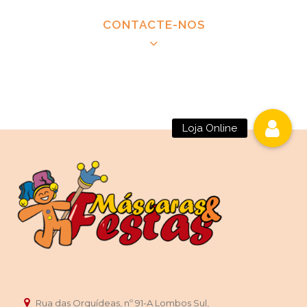
CONTACTE-NOS
CONTACTAR MÁSCARAS E FESTAS
Loja Online
Festas de aniversário do Panda Kung Fu | Festas
Panda Kung Fu para crianças | Decoração de festas
de aniversário do Panda Kung Fu | Empresa de
decoração de festas do Panda Kung Fu | Festas do
Panda Kung Fu para meninos | Festas do Panda
Kung Fu para meninas | Festas do Panda Kung Fu
personalizadas | Decoração personalizada para
festas do Panda Kung Fu | Copos, convites, pratos,
guardanapos, talheres, pinhatas de puxar para
festas do Panda Kung Fu| Decorações para festas
Panda Kung Fu
Rua das Orquídeas, nº 91-A Lombos Sul,