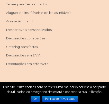
Temas para Festas Infantis
Aluguer de insufláveis e de bolas infláveis
Animação infantil
Descartáveis personalizados
Decorações com balões
Catering para festas
Decorações em E.V.A.
Decorações em esferovite
Este site utiliza cookies para permitir uma melhor experiência por parte
Máscaras & Festas © Copyright 2019 | Powered By
do utilizador. Ao navegar no site estará a consentir a sua utilização.
WebSystems
Ok
Política de Privacidade
Em Caso De Litígio O Consumidor Pode Recorrer A Uma
Entidade De Resolução Alternativa De Litígios De
Consumo.