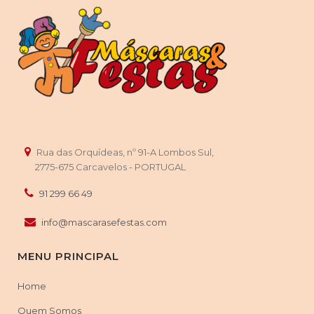
showers/chá de bebé
Lisboa
| Ajuda | Alcântara | Alvalade | Areeiro | Arroios | Avenidas
Novas | Beato | Belém | Benfica | Campo de Ourique | Campolide |
Carnide | Estrela | Lumiar | Marvila | Misericórdia | Olivais | Parque
das Nações | Penha de França | Santa Clara | Santa Maria Maior |
Santo António | São Domingos de Benfica | São Vicente |
Cascais
| Alcabideche | Carcavelos | Estoril | Parede | São Domingos de
Rua das Orquídeas, nº 91-A Lombos Sul,
Rana |
Oeiras
| Algés | Carnaxide | Paço de Arcos | Porto Salvo |
2775-675 Carcavelos - PORTUGAL
São Marcos |
Amadora
| Alfragide | Brandoa | Buraca | Damaia |
91 299 66 49
Reboleira | Venda Nova |
Sintra
| Algueirão | Belas | Cacém |
Massamá | Queluz | Rio de Mouro | Terrugem
info@mascarasefestas.com
MENU PRINCIPAL
Home
Quem Somos