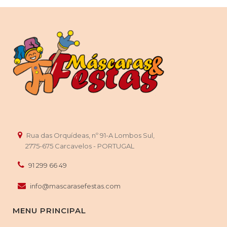
Decorações em E.V.A. para festas infantis/de
crianças | Espetos em E.V.A. para festas de
infantis/de crianças | Centros decorativos em E.V.A.
para festas infantis/de crianças | Placas
decorativas em E.V.A. para festas infantis/de
crianças | Boleiros em E.V.A. para festas infantis/de
crianças | Porta-velas em E.V.A para crianças |
Fofuchos em E.V.A. para festas infantis/para
crianças | Brindes em E.V.A. para festas infantis/de
crianças | Fachas em E.V.A. para festas infantis |
Decorações em E.V.A. para baby showers/chá de
Rua das Orquídeas, nº 91-A Lombos Sul,
bebé
2775-675 Carcavelos - PORTUGAL
91 299 66 49
Lisboa
| Ajuda | Alcântara | Alvalade | Areeiro | Arroios | Avenidas
info@mascarasefestas.com
Novas | Beato | Belém | Benfica | Campo de Ourique | Campolide |
Carnide | Estrela | Lumiar | Marvila | Misericórdia | Olivais | Parque
MENU PRINCIPAL
das Nações | Penha de França | Santa Clara | Santa Maria Maior |