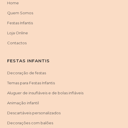
Santo António | São Domingos de Benfica | São Vicente |
Cascais
Home
| Alcabideche | Carcavelos | Estoril | Parede | São Domingos de
Quem Somos
Rana |
Oeiras
| Algés | Carnaxide | Paço de Arcos | Porto Salvo |
São Marcos |
Amadora
| Alfragide | Brandoa | Buraca | Damaia |
Festas Infantis
Reboleira | Venda Nova |
Sintra
| Algueirão | Belas | Cacém |
Loja Online
Massamá | Queluz | Rio de Mouro | Terrugem
Contactos
FESTAS INFANTIS
Decoração de festas
Temas para Festas Infantis
Aluguer de insufláveis e de bolas infláveis
Animação infantil
Descartáveis personalizados
Decorações com balões