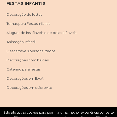
FESTAS INFANTIS
Decoração de festas
Temas para Festas Infantis
Aluguer de insufláveis e de bolas infláveis
Animação infantil
Descartáveis personalizados
Decorações com balões
Catering para festas
Decorações em E.V.A.
Decorações em esferovite
Este site utiliza cookies para permitir uma melhor experiência por parte
Máscaras & Festas © Copyright 2019 | Powered By